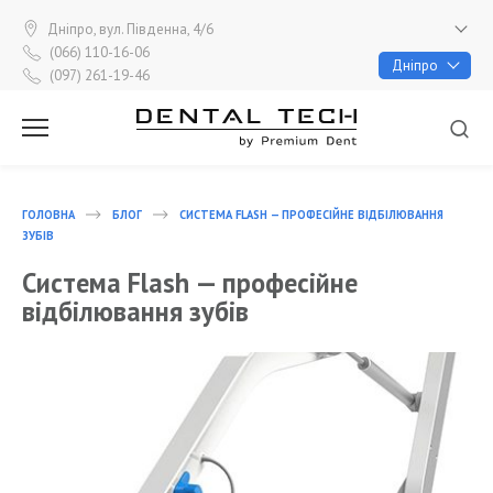
Перейти
до
Дніпро, вул. Південна, 4/6
вмісту
(066) 110-16-06
Дніпро
(097) 261-19-46
ПН - ПТ 9:00 - 18:00, СБ 9:00 - 16:00
ГОЛОВНА
БЛОГ
СИСТЕМА FLASH — ПРОФЕСІЙНЕ ВІДБІЛЮВАННЯ
ЗУБІВ
Система Flash — професійне
відбілювання зубів