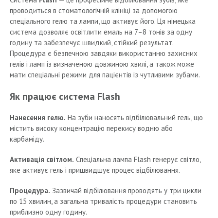
проводиться в стоматологічній клініці за допомогою
спеціального гелю та лампи, що активує його. Ця німецька
система дозволяє освітлити емаль на 7–8 тонів за одну
годину та забезпечує швидкий, стійкий результат.
Процедура є безпечною завдяки використанню захисних
гелів і ламп із визначеною довжиною хвилі, а також може
мати спеціальні режими для пацієнтів із чутливими зубами.
Як працює система Flash
Нанесення гелю.
На зуби наносять відбілювальний гель, що
містить високу концентрацію перекису водню або
карбаміду.
Активація світлом.
Спеціальна лампа Flash генерує світло,
яке активує гель і пришвидшує процес відбілювання.
Процедура.
Зазвичай відбілювання проводять у три цикли
по 15 хвилин, а загальна тривалість процедури становить
приблизно одну годину.