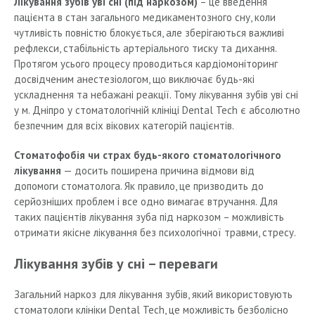
Лікування зубів уві сні (під наркозом)
– це введення
пацієнта в стан загального медикаментозного сну, коли
чутливість повністю блокується, але зберігаються важливі
рефлекси, стабільність артеріального тиску та дихання.
Протягом усього процесу проводиться кардіомоніторинг
досвідченим анестезіологом, що виключає будь-які
ускладнення та небажані реакції. Тому лікування зубів уві сні
у м. Дніпро у стоматологічній клініці Dental Tech є абсолютно
безпечним для всіх вікових категорій пацієнтів.
Стоматофобія чи страх будь-якого стоматологічного
лікування
— досить поширена причина відмови від
допомоги стоматолога. Як правило, це призводить до
серйозніших проблем і все одно вимагає втручання. Для
таких пацієнтів лікування зуба під наркозом – можливість
отримати якісне лікування без психологічної травми, стресу.
Лікування зубів у сні – переваги
Загальний наркоз для лікування зубів, який використовують
стоматологи клініки Dental Tech, це можливість безболісно