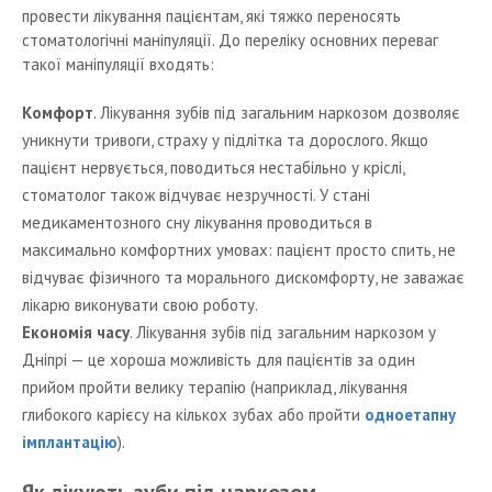
провести лікування пацієнтам, які тяжко переносять
стоматологічні маніпуляції. До переліку основних переваг
такої маніпуляції входять:
Комфорт
. Лікування зубів під загальним наркозом дозволяє
уникнути тривоги, страху у підлітка та дорослого. Якщо
пацієнт нервується, поводиться нестабільно у кріслі,
стоматолог також відчуває незручності. У стані
медикаментозного сну лікування проводиться в
максимально комфортних умовах: пацієнт просто спить, не
відчуває фізичного та морального дискомфорту, не заважає
лікарю виконувати свою роботу.
Економія часу
. Лікування зубів під загальним наркозом у
Дніпрі — це хороша можливість для пацієнтів за один
прийом пройти велику терапію (наприклад, лікування
глибокого карієсу на кількох зубах або пройти
одноетапну
імплантацію
).
Як лікують зуби під наркозом