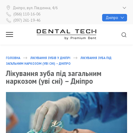
Перейти
до
Дніпро, вул. Південна, 4/6
вмісту
(066) 110-16-06
Дніпро
(097) 261-19-46
ПН - ПТ 9:00 - 18:00, СБ 9:00 - 16:00
ГОЛОВНА
ЛІКУВАННЯ ЗУБІВ У ДНІПРІ
ЛІКУВАННЯ ЗУБА ПІД
ЗАГАЛЬНИМ НАРКОЗОМ (УВІ СНІ) – ДНІПРО
Лікування зуба під загальним
наркозом (уві сні) – Дніпро