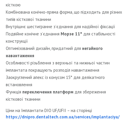
кісткою
Комбінована конічно-пряма форма, що підходить для різних
типів кісткової тканини
Внутрішнє шестигранне з’єднання для надійної фіксації
Подвійне конічне з’єднання
Морзе 11°
для стабільності
конструкції
Оптимізований дизайн, придатний для
негайного
навантаження
Особливості різьблення з верхньої та нижньої частин
імплантата покращують розподіл навантаження
Заокруглений апекс із конусом 15° для делікатного
встановлення
Функція
переключення платформ
для збереження
кісткової тканини
Ціни на Імплантати DIO UF/UFII – на сторінці
https://dnipro.dentaltech.com.ua/services/implantaciya/