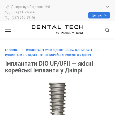
Перейти
до
Дніпро, вул. Південна, 4/6
вмісту
(066) 110-16-06
Дніпро
(097) 261-19-46
ПН - ПТ 9:00 - 18:00, СБ 9:00 - 16:00
ГОЛОВНА
ІМПЛАНТАЦІЯ ЗУБІВ В ДНІПРІ – ЦІНА ЗА 1 ІМПЛАНТ
ІМПЛАНТАТИ DIO UF/UFII — ЯКІСНІ КОРЕЙСЬКІ ІМПЛАНТИ У ДНІПРІ
Імплантати DIO UF/UFII — якісні
корейські імпланти у Дніпрі