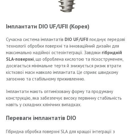
Імплантати DIO UF/UFII (Корея)
Сучасна система імплантатів
DIO UF/UFII
поєднує передові
технології обробки поверхні та інноваційний дизайн для
максимально надійної остеоінтеграції. Завдяки
гібридній
SLA-поверхні
, що оброблена кислотою та піскоструменем,
досягається мінімальне тертя й знижується ризик втрати
кісткової маси навколо імплантата. Це сприяє швидкому
загоєнню та стабільному приживленню.
Імплантати мають оптимізовану форму та продуману
конструкцію, яка забезпечує високу первинну стабільність
навіть у складних клінічних випадках.
Переваги імплантатів DIO
Гібридна обробка поверхні SLA для кращої інтеграції з