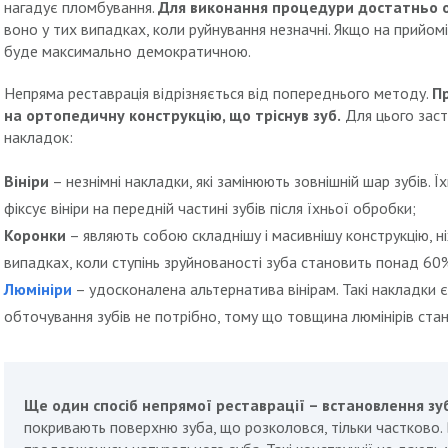
нагадує пломбування.
Для виконання процедури достатньо о
воно у тих випадках, коли руйнування незначні. Якщо на прийом
буде максимально демократичною.
Непряма реставрація відрізняється від попереднього методу.
Пр
на ортопедичну конструкцію, що тріснув зуб.
Для цього заст
накладок:
Вініри
– незнімні накладки, які замінюють зовнішній шар зубів. Ї
фіксує вініри на передній частині зубів після їхньої обробки;
Коронки
– являють собою складнішу і масивнішу конструкцію, н
випадках, коли ступінь зруйнованості зуба становить понад 60
Люмініри
– удосконалена альтернатива вінірам. Такі накладки є
обточування зубів не потрібно, тому що товщина люмінірів стан
Ще один спосіб непрямої реставрації – встановлення зу
покривають поверхню зуба, що розколовся, тільки частково.