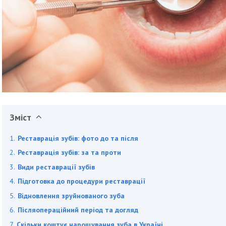
Зміст
Реставрація зубів: фото до та після
Реставрація зубів: за та проти
Види реставрації зубів
Підготовка до процедури реставрації
Відновлення зруйнованого зуба
Післяопераційний період та догляд
Скільки коштує нарощування зуба в Україні