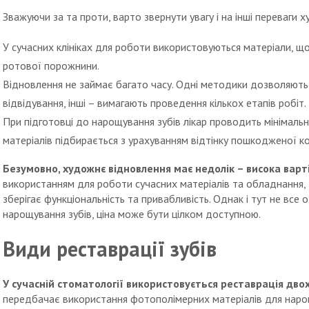
Зважуючи за та проти, варто звернути увагу і на інші переваги ху
У сучасних клініках для роботи використовуються матеріали, що
ротової порожнини.
Відновлення не займає багато часу. Одні методики дозволяют
відвідування, інші – вимагають проведення кількох етапів робіт.
При підготовці до нарощування зубів лікар проводить мінімаль
матеріалів підбирається з урахуванням відтінку пошкодженої ко
Безумовно, художнє відновлення має недолік – висока вар
використанням для роботи сучасних матеріалів та обладнання,
зберігає функціональність та привабливість. Однак і тут не все о
нарощування зубів, ціна може бути цілком доступною.
Види реставрації зубів
У сучасній стоматології використовується реставрація дво
передбачає використання фотополімерних матеріалів для нарощу