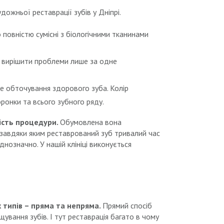
дожньої реставрації зубів у Дніпрі.
 повністю сумісні з біологічними тканинами
ь вирішити проблеми лише за одне
не обточування здорового зуба. Колір
ронки та всього зубного ряду.
тість процедури.
Обумовлена ​​вона
 завдяки яким реставрований зуб тривалий час
днозначно. У нашій клініці виконується
х типів – пряма та непряма.
Прямий спосіб
вання зубів. І тут реставрація багато в чому