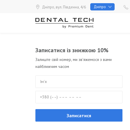
Перейти
Дніпро
Дніпро, вул. Південна, 4/6
до
вмісту
Записатися із знижкою 10%
Залиште свій номер, ми зв'яжемося з вами
найближчим часом