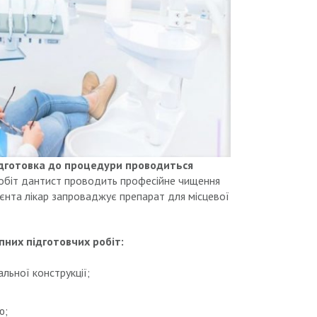
ідготовка до процедури проводиться
обіт дантист проводить професійне чищення
єнта лікар запроваджує препарат для місцевої
них підготовчих робіт:
альної конструкції;
ю;