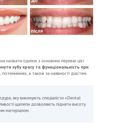
на назвати однією з основних переваг цієї
нути зубу красу та функціональність при
, потемніннях, а також за наявності діастем.
дура, яку виконують спеціалісти «Dental
обливості щелепи дозволяють підняти висоту
им матеріалом.