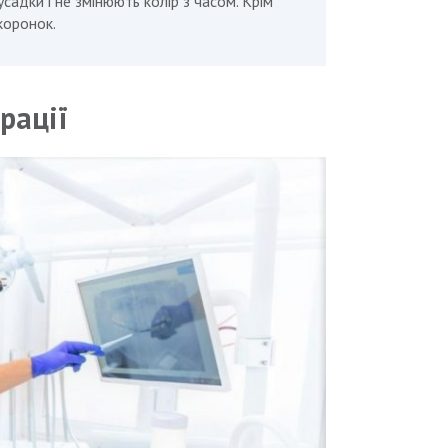
садки і не змінюють колір з часом. Крім
коронок.
рації