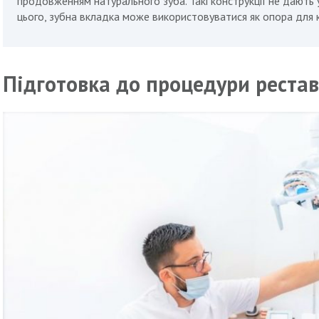
продовженням натурального зуба. Такі конструкції не дають у
цього, зубна вкладка може використовуватися як опора для 
Підготовка до процедури рестав