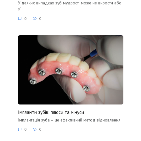
У деяких випадках зуб мудрості може не вирости або
з’
0
0
Імпланти зубів: плюси та мінуси
Імплантація зуба – це ефективний метод відновлення
0
0