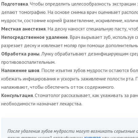
Подготовка
. Чтобы определить целесообразность экстракции 
делают томографию. На основе снимка врач оценивает распол
мудрости, состояние корней (разветвление, искривление, колич
Местная анестезия
. На десну наносят специальную пасту, чт
Непосредственное удаление
. Врач вырывает зуб, используя
разрезает десну и извлекает моляр при помощи дополнительн
Обработка раны
. Лунку обрабатывают дезинфицирующим сред
противовоспалительным.
Наложение швов
. После изъятия зубов мудрости остаются бо
избежать инфицирования и ускорить заживление полости рта. П
налаживают, чтобы обеспечить отток содержимого.
Консультация
. Стоматолог рассказывает, как ухаживать за ра
необходимости назначает лекарства.
После удаления зубов мудрости могут возникать серьезные 
результатом низкой квалификации
хирурга
или игнорирован