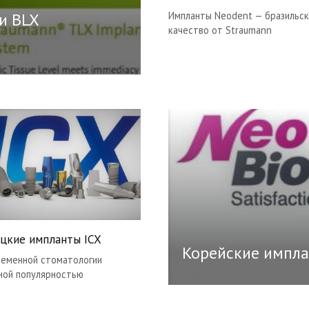
Импланты Neodent — бразильс
и BLX
качество от Straumann
цкие импланты ICX
Корейские импла
ременной стоматологии
ной популярностью