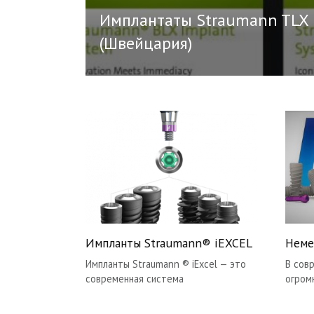
Имплантаты Straumann TLX 
(Швейцария)
Импланты Straumann® iEXCEL
Неме
Импланты Straumann ® iExcel — это
В сов
современная система
огром