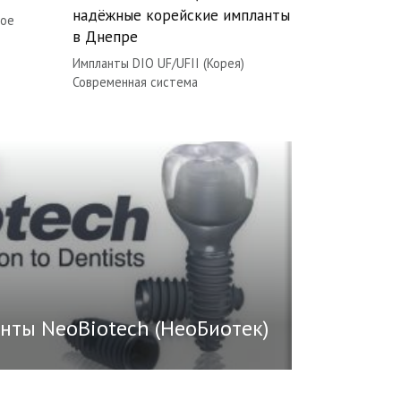
надёжные корейские импланты
кое
в Днепре
Импланты DIO UF/UFII (Корея)
Современная система
нты NeoBiotech (НеоБиотек)