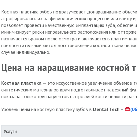
Костная пластика зубов подразумевает донаращивание объемов
атрофировалась из-за физиологических процессов или ввиду в
позволяет провести качественную имплантацию зуба, обеспеч
минимизирует риски неправильного расположения или отторжен
назначается врачом после осмотра и включается в план имплан
предпочтительный метод восстановления костной ткани челю
случае индивидуально.
Цена на наращивание костной т
Костная пластика
— это искусственное увеличение объемов т
синтетических материалов врач подготавливает надежный ф
показана только для пациентов с атрофией кости челюсти разн
Уровень цены на костную пластику зубов в
Dental Tech
–
(0
Услуги