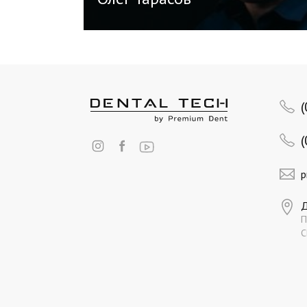
p
Д
П
С